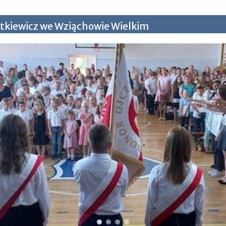
tkiewicz we Wziąchowie Wielkim