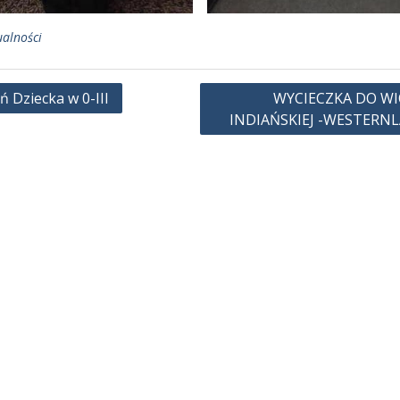
ualności
gacja
ń Dziecka w 0-III
WYCIECZKA DO WI
INDIAŃSKIEJ -WESTERN
u