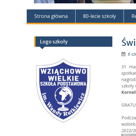
Strona główna
80-lecie szkoły
R
Świ
Logo szkoły
6 c
31 maj
spotka
nagrod
szkoły 
Kornel
GRATU
Podcza
wolont
2022/2