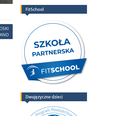
FitSchool
OSKI
LAND
Dwujęzyczne dzieci