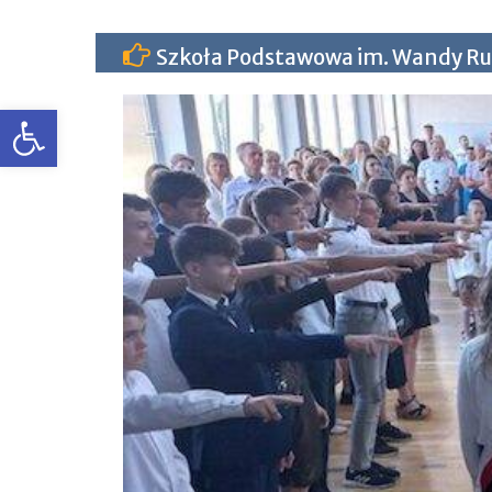
Skip
Szkoła Podstawowa im. Wandy Ru
to
content
Otwórz pasek narzędzi