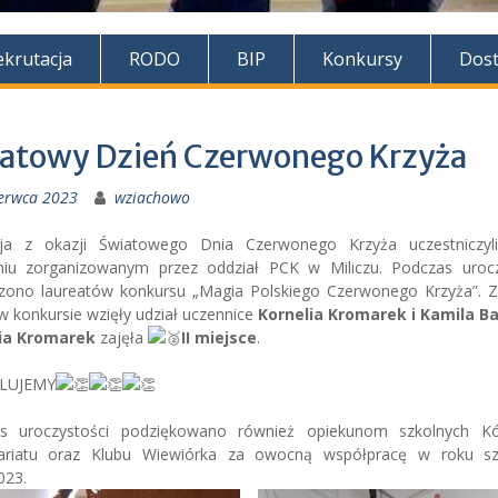
ekrutacja
RODO
BIP
Konkursy
Dos
atowy Dzień Czerwonego Krzyża
zerwca 2023
wziachowo
a z okazji Światowego Dnia Czerwonego Krzyża uczestniczy
niu zorganizowanym przez oddział PCK w Miliczu. Podczas urocz
zono laureatów konkursu „Magia Polskiego Czerwonego Krzyża”. Z
w konkursie wzięły udział uczennice
Kornelia Kromarek i Kamila B
ia Kromarek
zajęła
II miejsce
.
LUJEMY
s uroczystości podziękowano również opiekunom szkolnych K
ariatu oraz Klubu Wiewiórka za owocną współpracę w roku s
023.