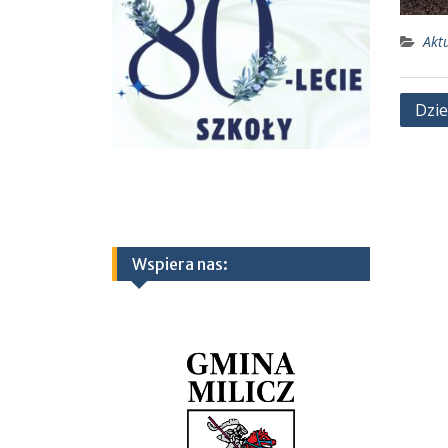
Akt
Nawi
Dzie
wpis
Wspiera nas: