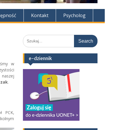
tępność
Kontakt
Psycholog
Search
for:
e-dziennik
liśmy w
ystości
 naszej
azak
.
ół PCK,
zkolnym